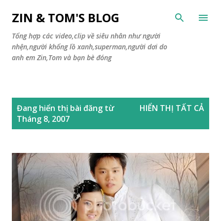
Chuyển đến nội dung chính
ZIN & TOM'S BLOG
Tổng hợp các video,clip về siêu nhân như người
nhện,người khổng lồ xanh,superman,người dơi do
anh em Zin,Tom và bạn bè đóng
B
Đang hiển thị bài đăng từ
HIỂN THỊ TẤT CẢ
à
Tháng 8, 2007
i
đ
ă
n
g