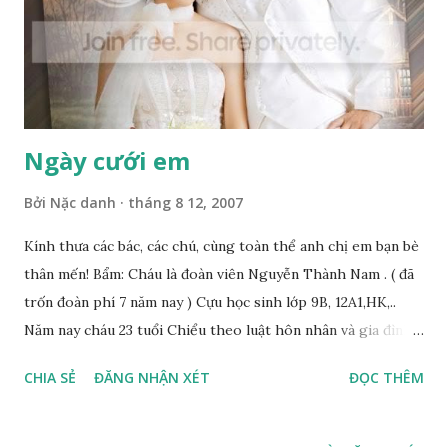
Ngày cưới em
Bởi
Nặc danh
tháng 8 12, 2007
Kính thưa các bác, các chú, cùng toàn thể anh chị em bạn bè
thân mến! Bẩm: Cháu là đoàn viên Nguyễn Thành Nam . ( đã
trốn đoàn phí 7 năm nay ) Cựu học sinh lớp 9B, 12A1,HK,..
Năm nay cháu 23 tuổi Chiểu theo luật hôn nhân và gia đình .
Được sự đồng ý của hai bên họ hàng cùng làng xóm .(Không
CHIA SẺ
ĐĂNG NHẬN XÉT
ĐỌC THÊM
phải cưỡng bức chứ có thì cũng cưỡng bằng được).Cùng các
ban ngành hành pháp và y tế Vào ngày lành tháng tốt giờ
vàng phút bạc giây kim cương 9-10- Đinh Hợi tức ngày 18-