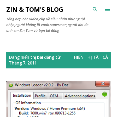
Chuyển đến nội dung chính
ZIN & TOM'S BLOG
Tổng hợp các video,clip về siêu nhân như người
nhện,người khổng lồ xanh,superman,người dơi do
anh em Zin,Tom và bạn bè đóng
B
Đang hiển thị bài đăng từ
HIỂN THỊ TẤT CẢ
à
Tháng 7, 2011
i
đ
ă
n
g