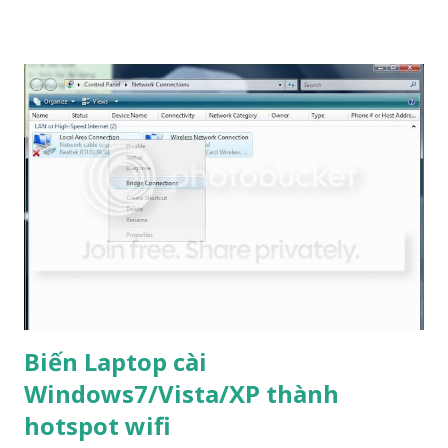
windows đã có key của mình Chức năng: * Có thể chạy như
một ứng dụng độc lập * Làm việc tốt với tất cả các ngôn ngữ
hệ thống * Đối số hỗ trợ cho các cài đặt im lặng * Có thể
được dùng để kích hoạt trước * Ứng dụng kiểm tra tính toàn
vẹn * Tuỳ chỉnh xử lý lỗi * Hỗ trợ cho phân vùng ẩn và thiết
lập phức tạp * Có thể làm việc cùng với GRUB của Linux
hoặc bất kỳ trình quản lý khởi động khác * Làm việc với
TrueCrypt và nhiều loại mã hóa ổ cứng * Thêm giấy chứng
nhận sở hữu và serial của bạn từ bên ngoài * Cung cấp giấy
chứng nhận và mã cài đặt cho người dùng, hiện tại có SLIC
2,1 * Tự động định...
Biến Laptop cài
Windows7/Vista/XP thành
hotspot wifi