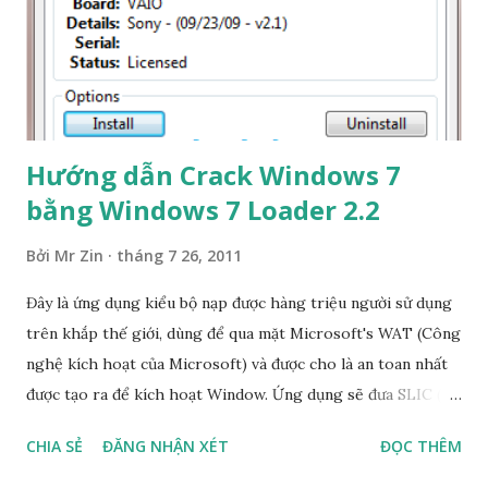
Hướng dẫn Crack Windows 7
bằng Windows 7 Loader 2.2
Bởi
Mr Zin
tháng 7 26, 2011
Đây là ứng dụng kiểu bộ nạp được hàng triệu người sử dụng
trên khắp thế giới, dùng để qua mặt Microsoft's WAT (Công
nghệ kích hoạt của Microsoft) và được cho là an toan nhất
được tạo ra để kích hoạt Window. Ứng dụng sẽ đưa SLIC (
bảng mô tả bản quyền phần mềm) vào trong hệ thống trước
CHIA SẺ
ĐĂNG NHẬN XÉT
ĐỌC THÊM
khi khởi động window, điều này có nghĩa làm cho window
hiểu rằng đã được xác thực. Hình minh họa nhưng đây là bản